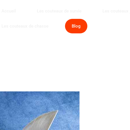
Accueil
Les couteaux de survie
Les couteaux 
Les couteaux de chasse
Blog
/autrice :Fady