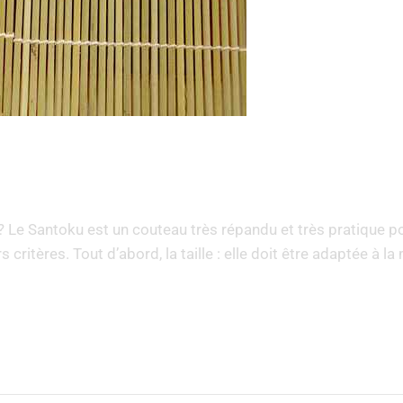
Le Santoku est un couteau très répandu et très pratique po
 critères. Tout d’abord, la taille : elle doit être adaptée à la 