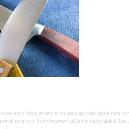
trouver est probablement le couteau japonais, également conn
précié pour son fil extrêmement affûté et sa durabilité. Le
 […]