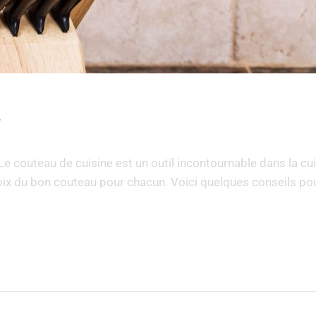
?
 couteau de cuisine est un outil incontournable dans la cui
choix du bon couteau pour chacun. Voici quelques conseils po