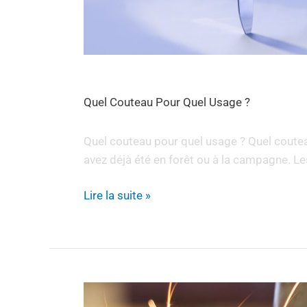
Quel Couteau Pour Quel Usage ?
Quel couteau pour quel usage ? Quel couteau
avez déjà été en forêt ou à la campagne. Les
Lire la suite »
Comment