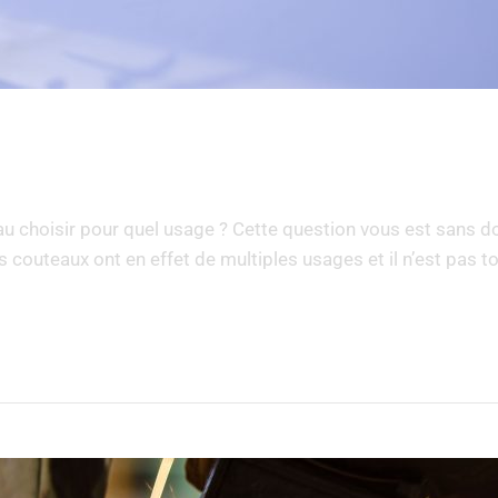
 choisir pour quel usage ? Cette question vous est sans dout
 couteaux ont en effet de multiples usages et il n’est pas to